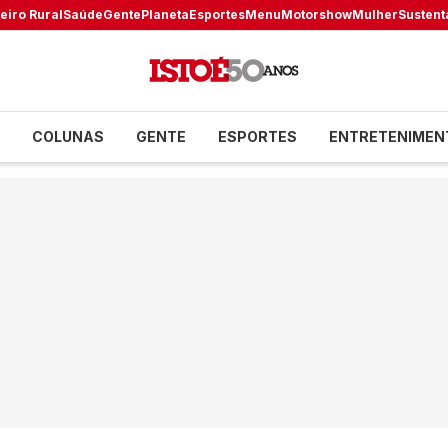
eiro Rural
Saúde
Gente
Planeta
Esportes
Menu
Motorshow
Mulher
Sustent
COLUNAS
GENTE
ESPORTES
ENTRETENIMEN