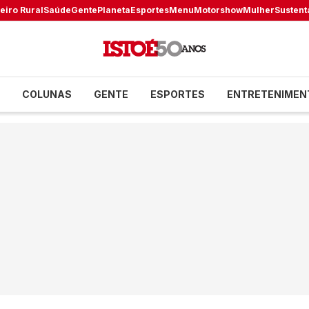
eiro Rural
Saúde
Gente
Planeta
Esportes
Menu
Motorshow
Mulher
Sustent
COLUNAS
GENTE
ESPORTES
ENTRETENIMEN