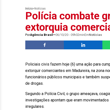
Início
>
Notícias
Polícia combate g
extorquia comerci
Por
Agência Brasil
06/10/20 - 09h02min
Em
Notícias
Policiais civis fazem hoje (6) uma ação para cu
extorquir comerciantes em Madureira, na zona no
funcionários públicos municipais e também suspei
de drogas.
Segundo a Polícia Civil, o grupo ameaçava, coagi
investigações apontam que eram movimentados d
irregulares.