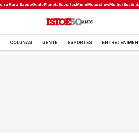
eiro Rural
Saúde
Gente
Planeta
Esportes
Menu
Motorshow
Mulher
Sustent
COLUNAS
GENTE
ESPORTES
ENTRETENIMEN