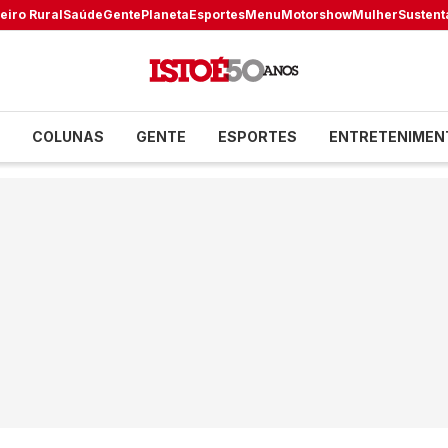
eiro Rural
Saúde
Gente
Planeta
Esportes
Menu
Motorshow
Mulher
Sustent
COLUNAS
GENTE
ESPORTES
ENTRETENIMEN