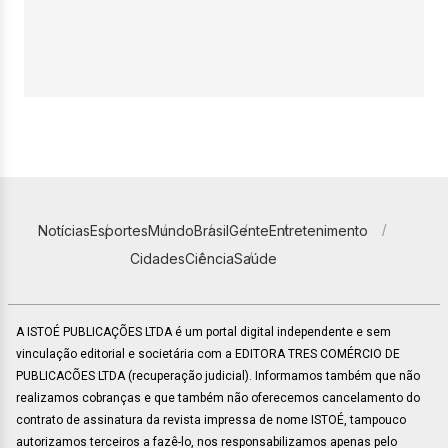
Notícias
Esportes
Mundo
Brasil
Gente
Entretenimento
Cidades
Ciência
Saúde
A ISTOÉ PUBLICAÇÕES LTDA é um portal digital independente e sem
vinculação editorial e societária com a EDITORA TRES COMÉRCIO DE
PUBLICACÕES LTDA (recuperação judicial). Informamos também que não
realizamos cobranças e que também não oferecemos cancelamento do
contrato de assinatura da revista impressa de nome ISTOÉ, tampouco
autorizamos terceiros a fazê-lo, nos responsabilizamos apenas pelo