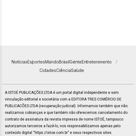
Notícias
Esportes
Mundo
Brasil
Gente
Entretenimento
Cidades
Ciência
Saúde
A ISTOÉ PUBLICAÇÕES LTDA é um portal digital independente e sem
vinculação editorial e societária com a EDITORA TRES COMÉRCIO DE
PUBLICACÕES LTDA (recuperação judicial). Informamos também que não
realizamos cobranças e que também não oferecemos cancelamento do
contrato de assinatura da revista impressa de nome ISTOÉ, tampouco
autorizamos terceiros a fazê-lo, nos responsabilizamos apenas pelo
conteúdo digital “https://istoe.com.br” e seus respectivos sites.