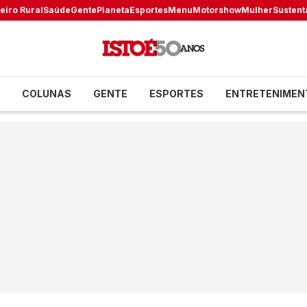
eiro Rural
Saúde
Gente
Planeta
Esportes
Menu
Motorshow
Mulher
Sustent
COLUNAS
GENTE
ESPORTES
ENTRETENIMEN