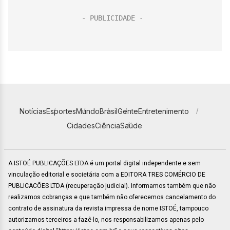
Notícias
Esportes
Mundo
Brasil
Gente
Entretenimento
Cidades
Ciência
Saúde
A ISTOÉ PUBLICAÇÕES LTDA é um portal digital independente e sem
vinculação editorial e societária com a EDITORA TRES COMÉRCIO DE
PUBLICACÕES LTDA (recuperação judicial). Informamos também que não
realizamos cobranças e que também não oferecemos cancelamento do
contrato de assinatura da revista impressa de nome ISTOÉ, tampouco
autorizamos terceiros a fazê-lo, nos responsabilizamos apenas pelo