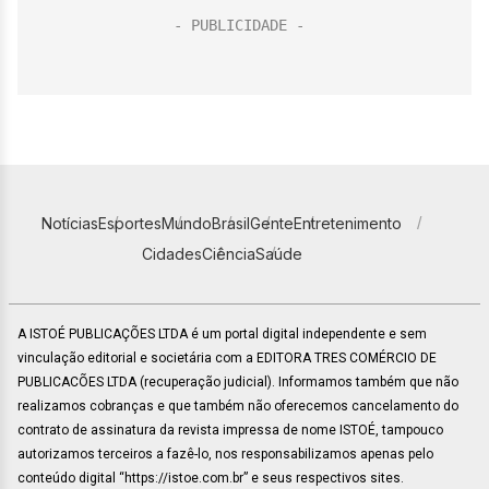
Notícias
Esportes
Mundo
Brasil
Gente
Entretenimento
Cidades
Ciência
Saúde
A ISTOÉ PUBLICAÇÕES LTDA é um portal digital independente e sem
vinculação editorial e societária com a EDITORA TRES COMÉRCIO DE
PUBLICACÕES LTDA (recuperação judicial). Informamos também que não
realizamos cobranças e que também não oferecemos cancelamento do
contrato de assinatura da revista impressa de nome ISTOÉ, tampouco
autorizamos terceiros a fazê-lo, nos responsabilizamos apenas pelo
conteúdo digital “https://istoe.com.br” e seus respectivos sites.