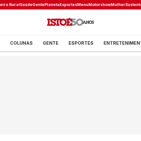
eiro Rural
Saúde
Gente
Planeta
Esportes
Menu
Motorshow
Mulher
Sustent
COLUNAS
GENTE
ESPORTES
ENTRETENIMEN