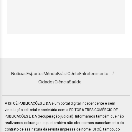
Notícias
Esportes
Mundo
Brasil
Gente
Entretenimento
Cidades
Ciência
Saúde
A ISTOÉ PUBLICAÇÕES LTDA é um portal digital independente e sem
vinculação editorial e societária com a EDITORA TRES COMÉRCIO DE
PUBLICACÕES LTDA (recuperação judicial). Informamos também que não
realizamos cobranças e que também não oferecemos cancelamento do
contrato de assinatura da revista impressa de nome ISTOÉ, tampouco