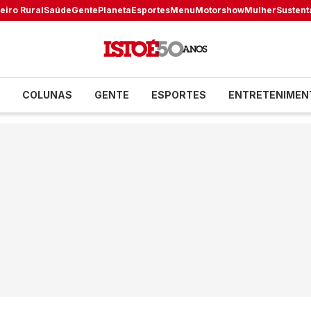
eiro Rural
Saúde
Gente
Planeta
Esportes
Menu
Motorshow
Mulher
Sustent
COLUNAS
GENTE
ESPORTES
ENTRETENIMEN