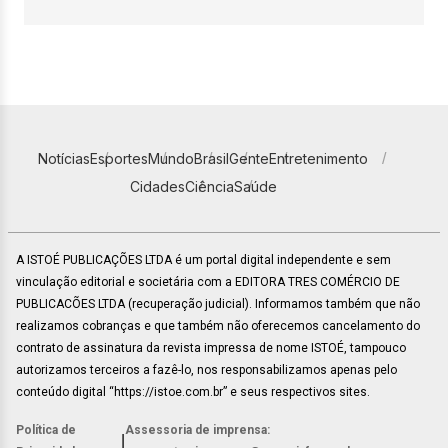
Notícias
Esportes
Mundo
Brasil
Gente
Entretenimento
Cidades
Ciência
Saúde
A ISTOÉ PUBLICAÇÕES LTDA é um portal digital independente e sem
vinculação editorial e societária com a EDITORA TRES COMÉRCIO DE
PUBLICACÕES LTDA (recuperação judicial). Informamos também que não
realizamos cobranças e que também não oferecemos cancelamento do
contrato de assinatura da revista impressa de nome ISTOÉ, tampouco
autorizamos terceiros a fazê-lo, nos responsabilizamos apenas pelo
conteúdo digital “https://istoe.com.br” e seus respectivos sites.
Política de
Assessoria de imprensa:
|