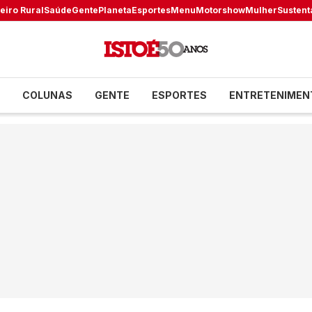
eiro Rural
Saúde
Gente
Planeta
Esportes
Menu
Motorshow
Mulher
Sustent
COLUNAS
GENTE
ESPORTES
ENTRETENIMEN