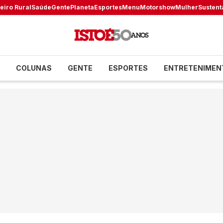
eiro Rural
Saúde
Gente
Planeta
Esportes
Menu
Motorshow
Mulher
Sustent
COLUNAS
GENTE
ESPORTES
ENTRETENIMEN