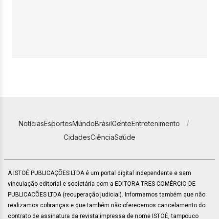
Notícias
Esportes
Mundo
Brasil
Gente
Entretenimento
Cidades
Ciência
Saúde
A ISTOÉ PUBLICAÇÕES LTDA é um portal digital independente e sem
vinculação editorial e societária com a EDITORA TRES COMÉRCIO DE
PUBLICACÕES LTDA (recuperação judicial). Informamos também que não
realizamos cobranças e que também não oferecemos cancelamento do
contrato de assinatura da revista impressa de nome ISTOÉ, tampouco