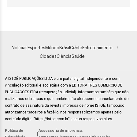
Notícias
Esportes
Mundo
Brasil
Gente
Entretenimento
Cidades
Ciência
Saúde
A ISTOÉ PUBLICAÇÕES LTDA é um portal digital independente e sem
vinculação editorial e societária com a EDITORA TRES COMÉRCIO DE
PUBLICACÕES LTDA (recuperação judicial). Informamos também que não
realizamos cobranças e que também não oferecemos cancelamento do
contrato de assinatura da revista impressa de nome ISTOÉ, tampouco
autorizamos terceiros a fazê-lo, nos responsabilizamos apenas pelo
conteúdo digital “https://istoe.com.br” e seus respectivos sites.
Política de
Assessoria de imprensa:
|