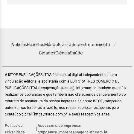
Notícias
Esportes
Mundo
Brasil
Gente
Entretenimento
Cidades
Ciência
Saúde
A ISTOÉ PUBLICAÇÕES LTDA é um portal digital independente e sem
vinculação editorial e societária com a EDITORA TRES COMÉRCIO DE
PUBLICACÕES LTDA (recuperação judicial). Informamos também que não
realizamos cobranças e que também não oferecemos cancelamento do
contrato de assinatura da revista impressa de nome ISTOÉ, tampouco
autorizamos terceiros a fazê-lo, nos responsabilizamos apenas pelo
conteúdo digital “https://istoe.com.br” e seus respectivos sites.
Política de
Assessoria de imprensa:
|
Privacidade
grupoentre.imprensa@agenciafr.com.br