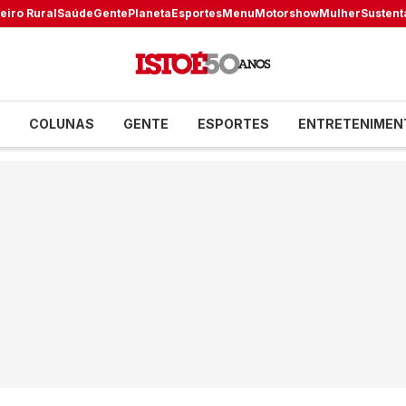
eiro Rural
Saúde
Gente
Planeta
Esportes
Menu
Motorshow
Mulher
Sustent
COLUNAS
GENTE
ESPORTES
ENTRETENIMEN