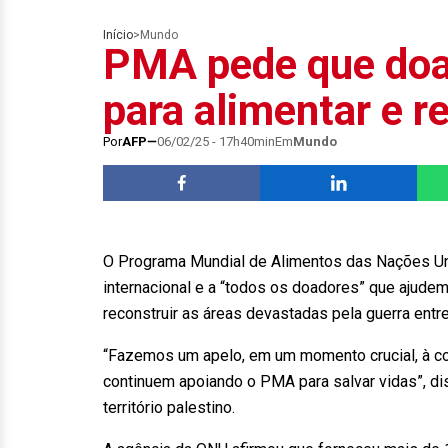
Início
>
Mundo
PMA pede que doa
para alimentar e r
Por
AFP
06/02/25 - 17h40min
Em
Mundo
O Programa Mundial de Alimentos das Nações Uni
internacional e a “todos os doadores” que ajudem
reconstruir as áreas devastadas pela guerra entr
“Fazemos um apelo, em um momento crucial, à co
continuem apoiando o PMA para salvar vidas”, dis
território palestino.