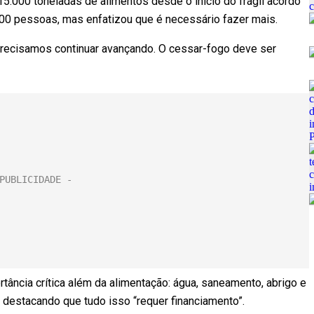
5.000 toneladas de alimentos desde o início do frágil acordo
00 pessoas, mas enfatizou que é necessário fazer mais.
recisamos continuar avançando. O cessar-fogo deve ser
tância crítica além da alimentação: água, saneamento, abrigo e
, destacando que tudo isso “requer financiamento”.