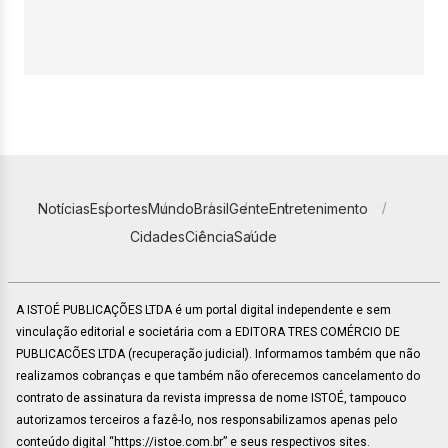
Notícias
Esportes
Mundo
Brasil
Gente
Entretenimento
Cidades
Ciência
Saúde
A ISTOÉ PUBLICAÇÕES LTDA é um portal digital independente e sem
vinculação editorial e societária com a EDITORA TRES COMÉRCIO DE
PUBLICACÕES LTDA (recuperação judicial). Informamos também que não
realizamos cobranças e que também não oferecemos cancelamento do
contrato de assinatura da revista impressa de nome ISTOÉ, tampouco
autorizamos terceiros a fazê-lo, nos responsabilizamos apenas pelo
conteúdo digital “https://istoe.com.br” e seus respectivos sites.