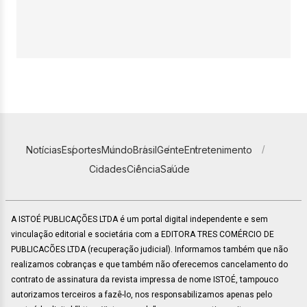
Notícias
Esportes
Mundo
Brasil
Gente
Entretenimento
Cidades
Ciência
Saúde
A ISTOÉ PUBLICAÇÕES LTDA é um portal digital independente e sem
vinculação editorial e societária com a EDITORA TRES COMÉRCIO DE
PUBLICACÕES LTDA (recuperação judicial). Informamos também que não
realizamos cobranças e que também não oferecemos cancelamento do
contrato de assinatura da revista impressa de nome ISTOÉ, tampouco
autorizamos terceiros a fazê-lo, nos responsabilizamos apenas pelo