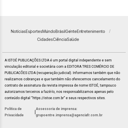
Notícias
Esportes
Mundo
Brasil
Gente
Entretenimento
Cidades
Ciência
Saúde
A ISTOÉ PUBLICAÇÕES LTDA é um portal digital independente e sem
vinculação editorial e societária com a EDITORA TRES COMÉRCIO DE
PUBLICACÕES LTDA (recuperação judicial). Informamos também que não
realizamos cobranças e que também não oferecemos cancelamento do
contrato de assinatura da revista impressa de nome ISTOÉ, tampouco
autorizamos terceiros a fazê-lo, nos responsabilizamos apenas pelo
conteúdo digital “https://istoe.com.br” e seus respectivos sites.
Política de
Assessoria de imprensa:
|
Privacidade
grupoentre.imprensa@agenciafr.com.br