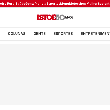
eiro Rural
Saúde
Gente
Planeta
Esportes
Menu
Motorshow
Mulher
Sustent
COLUNAS
GENTE
ESPORTES
ENTRETENIMEN