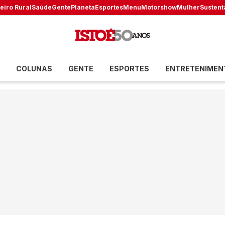
eiro Rural
Saúde
Gente
Planeta
Esportes
Menu
Motorshow
Mulher
Sustent
COLUNAS
GENTE
ESPORTES
ENTRETENIMEN