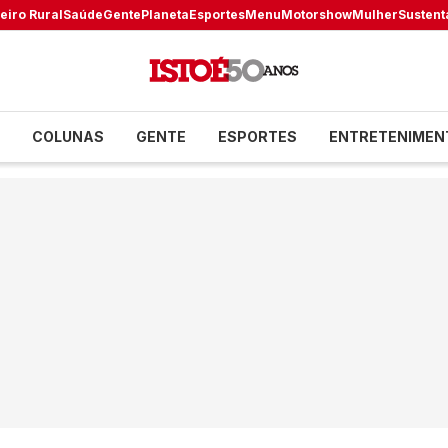
eiro Rural
Saúde
Gente
Planeta
Esportes
Menu
Motorshow
Mulher
Sustent
COLUNAS
GENTE
ESPORTES
ENTRETENIMEN