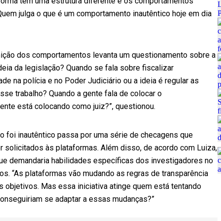
taforma tem uma estrutura diferente e os comportamentos
Quem julga o que é um comportamento inautêntico hoje em dia
finição dos comportamentos levanta um questionamento sobre a
ideia da legislação? Quando se fala sobre fiscalizar
 na polícia e no Poder Judiciário ou a ideia é regular as
sse trabalho? Quando a gente fala de colocar o
ente está colocando como juiz?”, questionou.
 foi inautêntico passa por uma série de checagens que
 solicitados às plataformas. Além disso, de acordo com Luiza,
ue demandaria habilidades específicas dos investigadores no
os. “As plataformas vão mudando as regras de transparência
s objetivos. Mas essa iniciativa atinge quem está tentando
io conseguiriam se adaptar a essas mudanças?”