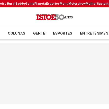
eiro Rural
Saúde
Gente
Planeta
Esportes
Menu
Motorshow
Mulher
Sustent
COLUNAS
GENTE
ESPORTES
ENTRETENIMEN