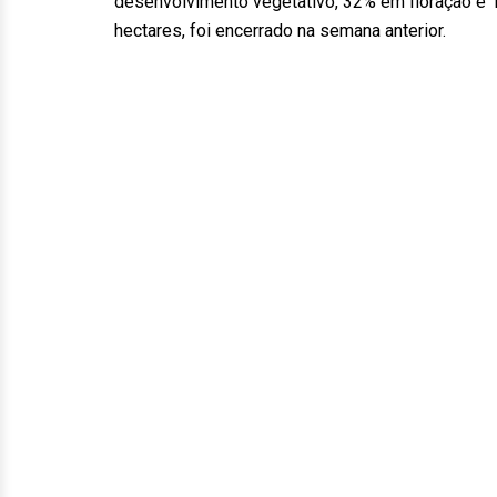
desenvolvimento vegetativo, 32% em floração e 18%
hectares, foi encerrado na semana anterior.