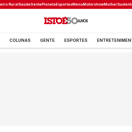
eiro Rural
Saúde
Gente
Planeta
Esportes
Menu
Motorshow
Mulher
Sustent
COLUNAS
GENTE
ESPORTES
ENTRETENIMEN