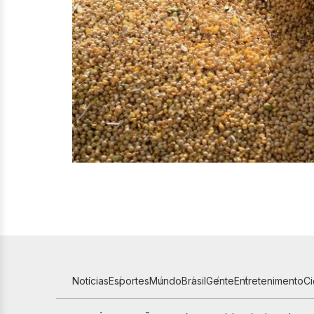
Notícias
Esportes
Mundo
Brasil
Gente
Entretenimento
C