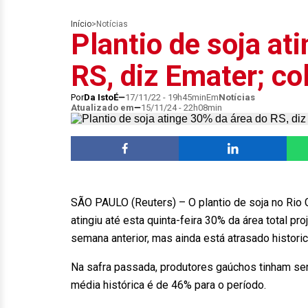
Início
>
Notícias
Plantio de soja at
RS, diz Emater; co
Por
Da IstoÉ
17/11/22 - 19h45min
Em
Notícias
Atualizado em
15/11/24 - 22h08min
SÃO PAULO (Reuters) – O plantio de soja no Rio G
atingiu até esta quinta-feira 30% da área total 
semana anterior, mas ainda está atrasado histor
Na safra passada, produtores gaúchos tinham s
média histórica é de 46% para o período.