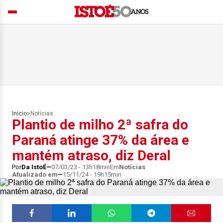
Início
>
Notícias
Plantio de milho 2ª safra do
Paraná atinge 37% da área e
mantém atraso, diz Deral
Por
Da IstoÉ
07/03/23 - 13h18min
Em
Notícias
Atualizado em
15/11/24 - 19h15min