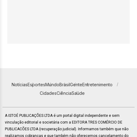
Notícias
Esportes
Mundo
Brasil
Gente
Entretenimento
Cidades
Ciência
Saúde
A ISTOÉ PUBLICAÇÕES LTDA é um portal digital independente e sem
vinculação editorial e societária com a EDITORA TRES COMÉRCIO DE
PUBLICACÕES LTDA (recuperação judicial). Informamos também que não
realizamos cobranças e que também não oferecemos cancelamento do