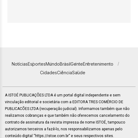
Notícias
Esportes
Mundo
Brasil
Gente
Entretenimento
Cidades
Ciência
Saúde
A ISTOÉ PUBLICAÇÕES LTDA é um portal digital independente e sem
vinculação editorial e societária com a EDITORA TRES COMÉRCIO DE
PUBLICACÕES LTDA (recuperação judicial). Informamos também que não
realizamos cobranças e que também não oferecemos cancelamento do
contrato de assinatura da revista impressa de nome ISTOÉ, tampouco
autorizamos terceiros a fazê-lo, nos responsabilizamos apenas pelo
conteúdo digital “https://istoe.com.br” e seus respectivos sites.