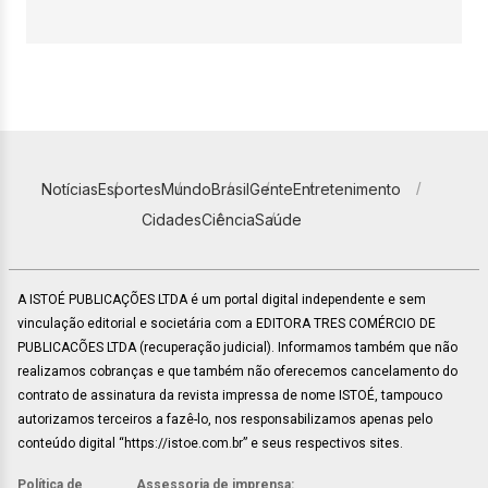
Notícias
Esportes
Mundo
Brasil
Gente
Entretenimento
Cidades
Ciência
Saúde
A ISTOÉ PUBLICAÇÕES LTDA é um portal digital independente e sem
vinculação editorial e societária com a EDITORA TRES COMÉRCIO DE
PUBLICACÕES LTDA (recuperação judicial). Informamos também que não
realizamos cobranças e que também não oferecemos cancelamento do
contrato de assinatura da revista impressa de nome ISTOÉ, tampouco
autorizamos terceiros a fazê-lo, nos responsabilizamos apenas pelo
conteúdo digital “https://istoe.com.br” e seus respectivos sites.
Política de
Assessoria de imprensa: