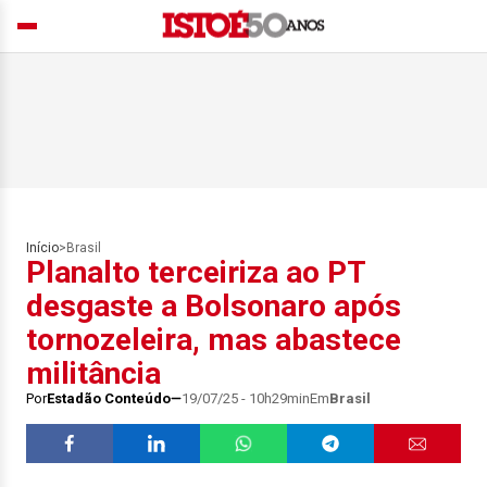
Início
>
Brasil
Planalto terceiriza ao PT
desgaste a Bolsonaro após
tornozeleira, mas abastece
militância
Por
Estadão Conteúdo
19/07/25 - 10h29min
Em
Brasil