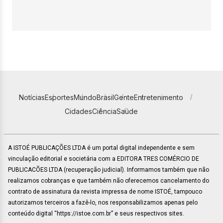
Notícias
Esportes
Mundo
Brasil
Gente
Entretenimento
Cidades
Ciência
Saúde
A ISTOÉ PUBLICAÇÕES LTDA é um portal digital independente e sem
vinculação editorial e societária com a EDITORA TRES COMÉRCIO DE
PUBLICACÕES LTDA (recuperação judicial). Informamos também que não
realizamos cobranças e que também não oferecemos cancelamento do
contrato de assinatura da revista impressa de nome ISTOÉ, tampouco
autorizamos terceiros a fazê-lo, nos responsabilizamos apenas pelo
conteúdo digital “https://istoe.com.br” e seus respectivos sites.