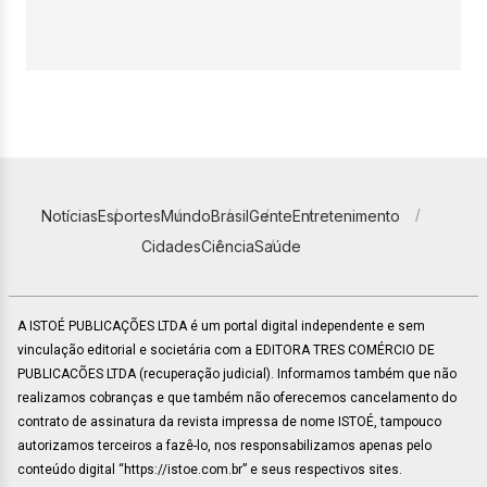
Notícias
Esportes
Mundo
Brasil
Gente
Entretenimento
Cidades
Ciência
Saúde
A ISTOÉ PUBLICAÇÕES LTDA é um portal digital independente e sem
vinculação editorial e societária com a EDITORA TRES COMÉRCIO DE
PUBLICACÕES LTDA (recuperação judicial). Informamos também que não
realizamos cobranças e que também não oferecemos cancelamento do
contrato de assinatura da revista impressa de nome ISTOÉ, tampouco
autorizamos terceiros a fazê-lo, nos responsabilizamos apenas pelo
conteúdo digital “https://istoe.com.br” e seus respectivos sites.