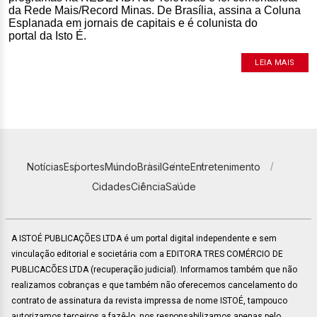
da Rede Mais/Record Minas. De Brasília, assina a Coluna
Esplanada em jornais de capitais e é colunista do
portal da Isto É.
LEIA MAIS
Notícias
Esportes
Mundo
Brasil
Gente
Entretenimento
Cidades
Ciência
Saúde
A ISTOÉ PUBLICAÇÕES LTDA é um portal digital independente e sem
vinculação editorial e societária com a EDITORA TRES COMÉRCIO DE
PUBLICACÕES LTDA (recuperação judicial). Informamos também que não
realizamos cobranças e que também não oferecemos cancelamento do
contrato de assinatura da revista impressa de nome ISTOÉ, tampouco
autorizamos terceiros a fazê-lo, nos responsabilizamos apenas pelo