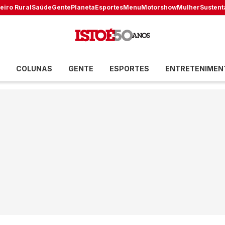
eiro Rural
Saúde
Gente
Planeta
Esportes
Menu
Motorshow
Mulher
Sustent
COLUNAS
GENTE
ESPORTES
ENTRETENIMEN