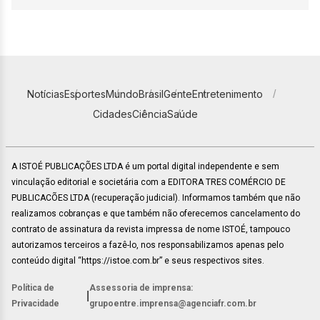
Notícias
Esportes
Mundo
Brasil
Gente
Entretenimento
Cidades
Ciência
Saúde
A ISTOÉ PUBLICAÇÕES LTDA é um portal digital independente e sem
vinculação editorial e societária com a EDITORA TRES COMÉRCIO DE
PUBLICACÕES LTDA (recuperação judicial). Informamos também que não
realizamos cobranças e que também não oferecemos cancelamento do
contrato de assinatura da revista impressa de nome ISTOÉ, tampouco
autorizamos terceiros a fazê-lo, nos responsabilizamos apenas pelo
conteúdo digital “https://istoe.com.br” e seus respectivos sites.
Política de
Assessoria de imprensa:
|
Privacidade
grupoentre.imprensa@agenciafr.com.br