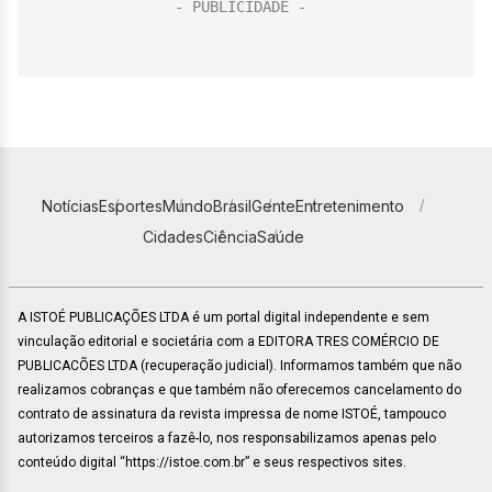
Notícias
Esportes
Mundo
Brasil
Gente
Entretenimento
Cidades
Ciência
Saúde
A ISTOÉ PUBLICAÇÕES LTDA é um portal digital independente e sem
vinculação editorial e societária com a EDITORA TRES COMÉRCIO DE
PUBLICACÕES LTDA (recuperação judicial). Informamos também que não
realizamos cobranças e que também não oferecemos cancelamento do
contrato de assinatura da revista impressa de nome ISTOÉ, tampouco
autorizamos terceiros a fazê-lo, nos responsabilizamos apenas pelo
conteúdo digital “https://istoe.com.br” e seus respectivos sites.