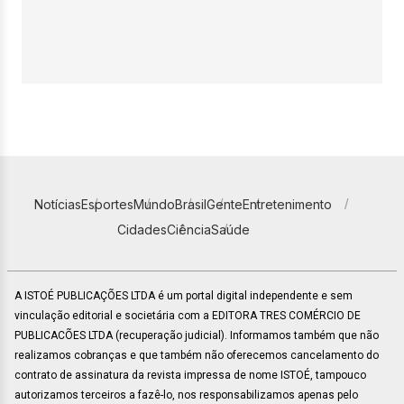
Notícias
Esportes
Mundo
Brasil
Gente
Entretenimento
Cidades
Ciência
Saúde
A ISTOÉ PUBLICAÇÕES LTDA é um portal digital independente e sem
vinculação editorial e societária com a EDITORA TRES COMÉRCIO DE
PUBLICACÕES LTDA (recuperação judicial). Informamos também que não
realizamos cobranças e que também não oferecemos cancelamento do
contrato de assinatura da revista impressa de nome ISTOÉ, tampouco
autorizamos terceiros a fazê-lo, nos responsabilizamos apenas pelo