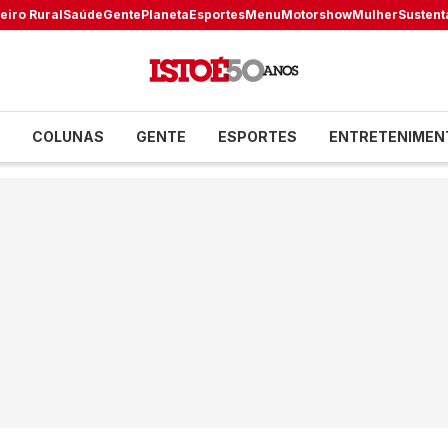
eiro Rural
Saúde
Gente
Planeta
Esportes
Menu
Motorshow
Mulher
Sustent
COLUNAS
GENTE
ESPORTES
ENTRETENIMEN