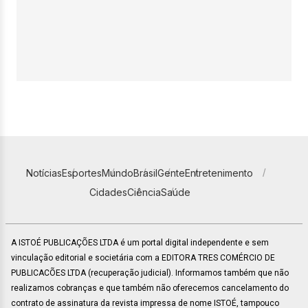
Notícias
Esportes
Mundo
Brasil
Gente
Entretenimento
Cidades
Ciência
Saúde
A ISTOÉ PUBLICAÇÕES LTDA é um portal digital independente e sem
vinculação editorial e societária com a EDITORA TRES COMÉRCIO DE
PUBLICACÕES LTDA (recuperação judicial). Informamos também que não
realizamos cobranças e que também não oferecemos cancelamento do
contrato de assinatura da revista impressa de nome ISTOÉ, tampouco