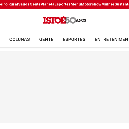
eiro Rural
Saúde
Gente
Planeta
Esportes
Menu
Motorshow
Mulher
Sustent
COLUNAS
GENTE
ESPORTES
ENTRETENIMEN