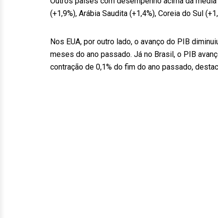
Outros países com desempenho acima da média do
(+1,9%), Arábia Saudita (+1,4%), Coreia do Sul (+1
Nos EUA, por outro lado, o avanço do PIB diminuiu
meses do ano passado. Já no Brasil, o PIB avan
contração de 0,1% do fim do ano passado, desta