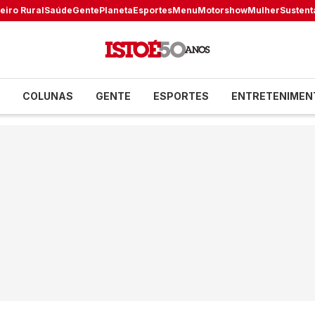
eiro Rural
Saúde
Gente
Planeta
Esportes
Menu
Motorshow
Mulher
Sustent
COLUNAS
GENTE
ESPORTES
ENTRETENIMEN