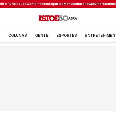
eiro Rural
Saúde
Gente
Planeta
Esportes
Menu
Motorshow
Mulher
Sustent
COLUNAS
GENTE
ESPORTES
ENTRETENIMEN