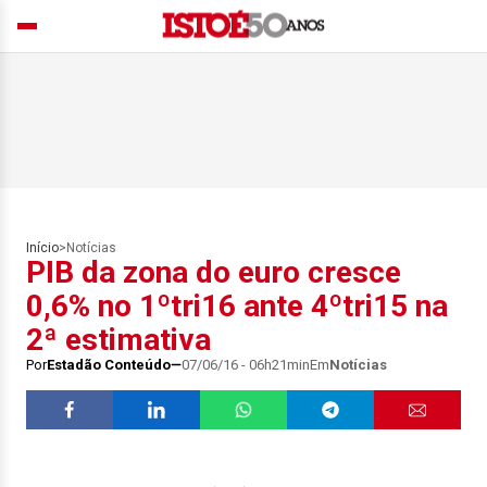
Início
>
Notícias
PIB da zona do euro cresce
0,6% no 1ºtri16 ante 4ºtri15 na
2ª estimativa
Por
Estadão Conteúdo
07/06/16 - 06h21min
Em
Notícias