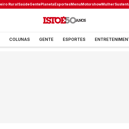
eiro Rural
Saúde
Gente
Planeta
Esportes
Menu
Motorshow
Mulher
Sustent
COLUNAS
GENTE
ESPORTES
ENTRETENIMEN