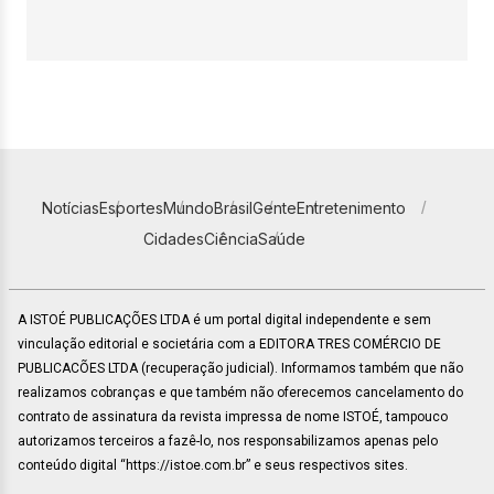
Notícias
Esportes
Mundo
Brasil
Gente
Entretenimento
Cidades
Ciência
Saúde
A ISTOÉ PUBLICAÇÕES LTDA é um portal digital independente e sem
vinculação editorial e societária com a EDITORA TRES COMÉRCIO DE
PUBLICACÕES LTDA (recuperação judicial). Informamos também que não
realizamos cobranças e que também não oferecemos cancelamento do
contrato de assinatura da revista impressa de nome ISTOÉ, tampouco
autorizamos terceiros a fazê-lo, nos responsabilizamos apenas pelo
conteúdo digital “https://istoe.com.br” e seus respectivos sites.