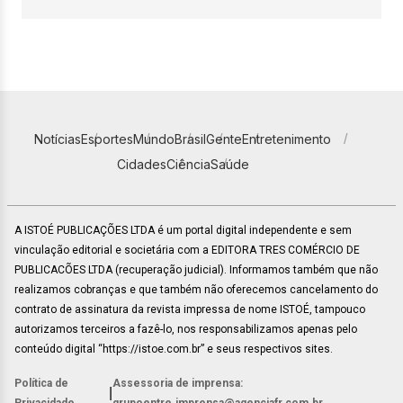
Notícias
Esportes
Mundo
Brasil
Gente
Entretenimento
Cidades
Ciência
Saúde
A ISTOÉ PUBLICAÇÕES LTDA é um portal digital independente e sem
vinculação editorial e societária com a EDITORA TRES COMÉRCIO DE
PUBLICACÕES LTDA (recuperação judicial). Informamos também que não
realizamos cobranças e que também não oferecemos cancelamento do
contrato de assinatura da revista impressa de nome ISTOÉ, tampouco
autorizamos terceiros a fazê-lo, nos responsabilizamos apenas pelo
conteúdo digital “https://istoe.com.br” e seus respectivos sites.
Política de
Assessoria de imprensa:
|