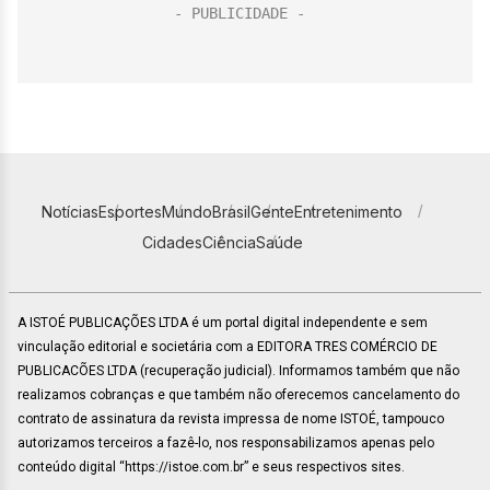
Notícias
Esportes
Mundo
Brasil
Gente
Entretenimento
Cidades
Ciência
Saúde
A ISTOÉ PUBLICAÇÕES LTDA é um portal digital independente e sem
vinculação editorial e societária com a EDITORA TRES COMÉRCIO DE
PUBLICACÕES LTDA (recuperação judicial). Informamos também que não
realizamos cobranças e que também não oferecemos cancelamento do
contrato de assinatura da revista impressa de nome ISTOÉ, tampouco
autorizamos terceiros a fazê-lo, nos responsabilizamos apenas pelo
conteúdo digital “https://istoe.com.br” e seus respectivos sites.