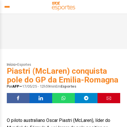
Início
>
Esportes
Piastri (McLaren) conquista
pole do GP da Emilia-Romagna
Por
AFP
17/05/25 - 12h59min
Em
Esportes
O piloto australiano Oscar Piastri (McLaren), líder do