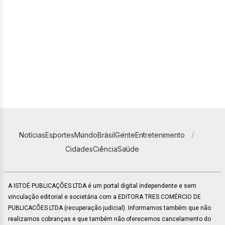
Notícias
Esportes
Mundo
Brasil
Gente
Entretenimento
Cidades
Ciência
Saúde
A ISTOÉ PUBLICAÇÕES LTDA é um portal digital independente e sem
vinculação editorial e societária com a EDITORA TRES COMÉRCIO DE
PUBLICACÕES LTDA (recuperação judicial). Informamos também que não
realizamos cobranças e que também não oferecemos cancelamento do