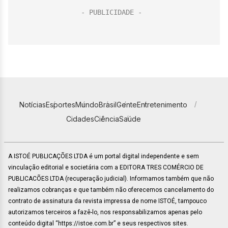
Notícias
Esportes
Mundo
Brasil
Gente
Entretenimento
Cidades
Ciência
Saúde
A ISTOÉ PUBLICAÇÕES LTDA é um portal digital independente e sem
vinculação editorial e societária com a EDITORA TRES COMÉRCIO DE
PUBLICACÕES LTDA (recuperação judicial). Informamos também que não
realizamos cobranças e que também não oferecemos cancelamento do
contrato de assinatura da revista impressa de nome ISTOÉ, tampouco
autorizamos terceiros a fazê-lo, nos responsabilizamos apenas pelo
conteúdo digital “https://istoe.com.br” e seus respectivos sites.