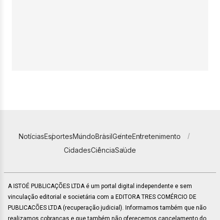
Notícias
Esportes
Mundo
Brasil
Gente
Entretenimento
Cidades
Ciência
Saúde
A ISTOÉ PUBLICAÇÕES LTDA é um portal digital independente e sem
vinculação editorial e societária com a EDITORA TRES COMÉRCIO DE
PUBLICACÕES LTDA (recuperação judicial). Informamos também que não
realizamos cobranças e que também não oferecemos cancelamento do